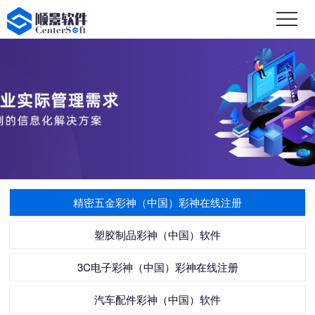
精密五金彩神（中国）彩神在线注册
塑胶制品彩神（中国）软件
3C电子彩神（中国）彩神在线注册
汽车配件彩神（中国）软件