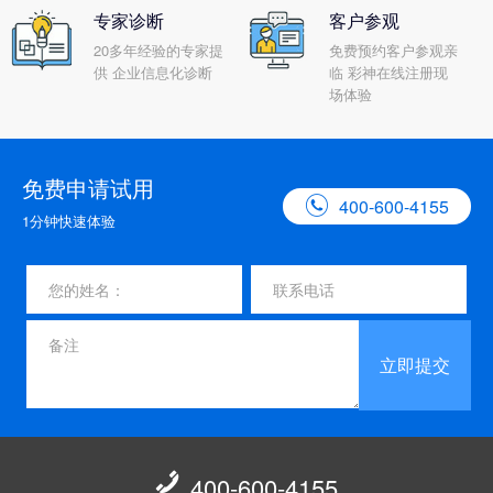
专家诊断
客户参观
20多年经验的专家提
免费预约客户参观亲
供 企业信息化诊断
临 彩神在线注册现
场体验
免费申请试用

400-600-4155
1分钟快速体验
立即提交

400-600-4155